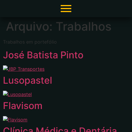
Arquivo:
Trabalhos
Trabalhos em portefólio
José Batista Pinto
Lusopastel
Flavisom
Clínica Médica e Dentária